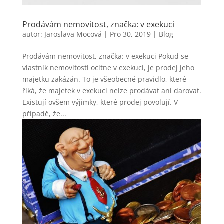
Prodávám nemovitost, značka: v exekuci
autor:
Jaroslava Mocová
|
Pro 30, 2019
|
Blog
Prodávám nemovitost, značka: v exekuci Pokud se
vlastník nemovitosti ocitne v exekuci, je prodej jeho
majetku zakázán. To je všeobecné pravidlo, které
říká, že majetek v exekuci nelze prodávat ani darovat.
Existují ovšem výjimky, které prodej povolují. V
případě, že...