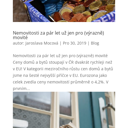
Nemovitosti za pár let už jen pro (výrazně)
movité
autor:
Jaroslava Mocová
|
Pro 30, 2019
|
Blog
Nemovitosti za pár let už jen pro (výrazně) movité
Ceny domů a bytů stoupají v ČR dvakrát rychleji než
v EU! V kategorii meziročního růstu cen domů a bytů
jsme na šesté nejvyšší příčce v EU. Eurozona jako
celek zvedla ceny nemovitostí průměrně o 4,2%. V
prvním...