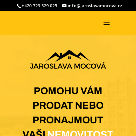
+420 723 329 025
info@jaroslavamocova.cz
POMOHU VÁM
PRODAT NEBO
PRONAJMOUT
VAŠI
NEMOVITOST