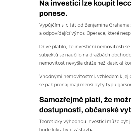
Na investici lze koupit lec
ponese.
Vypůjčím si citát od Benjamina Grahama: 
a odpovídající výnos. Operace, které nesp
Dříve platilo, že investiční nemovitosti
subjektů se naučilo na dražbách obchodov
nemovitost nevyšla dráže než klasická ko
Vhodnými nemovitostmi, vzhledem k jeji
se pak pronajímají menší byty typu garso
Samozřejmě platí, že možn
dostupnosti, občanské vyb
Teoreticky výhodnou investicí může být j
bude lukrativní zástavba.