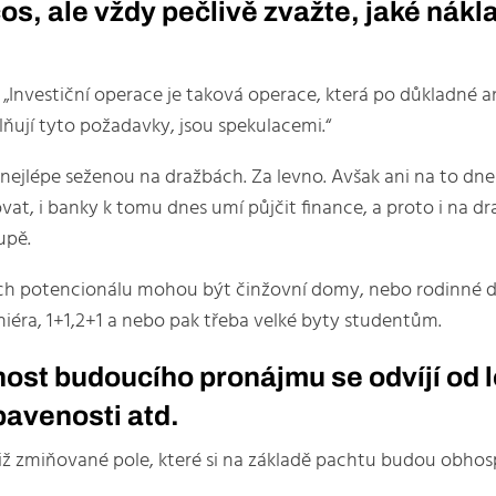
cos, ale vždy pečlivě zvažte, jaké nákl
„Investiční operace je taková operace, která po důkladné an
lňují tyto požadavky, jsou spekulacemi.“
 se nejlépe seženou na dražbách. Za levno. Avšak ani na to 
at, i banky k tomu dnes umí půjčit finance, a proto i na d
upě.
ch potencionálu mohou být činžovní domy, nebo rodinné d
niéra, 1+1,2+1 a nebo pak třeba velké byty studentům.
ost budoucího pronájmu se odvíjí od lo
avenosti atd.
iž zmiňované pole, které si na základě pachtu budou obhos