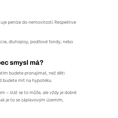
uje peníze do nemovitostí. Respektive
kcie, dluhopisy, podílové fondy, nebo
ůbec smysl má?
 zatím budete pronajímat, než děti
lad budete mít na hypotéku.
m – stát se to může, ale vždy je dobré
 jak je to se záplavovým územím,