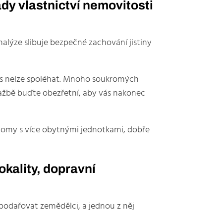
ady vlastnictví nemovitosti
alýze slibuje bezpečné zachování jistiny
dnes nelze spoléhat. Mnoho soukromých
ražbě buďte obezřetní, aby vás nakonec
omy s více obytnými jednotkami, dobře
kality, dopravní
podařovat zemědělci, a jednou z něj