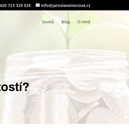
420 723 329 025
info@jaroslavamocova.cz
Domů
Blog
O mně
tostí?