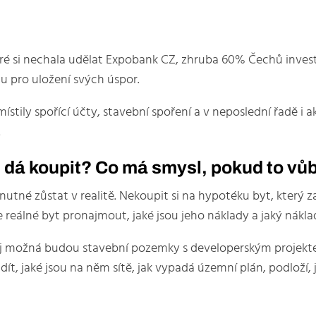
eré si nechala udělat Expobank CZ, zhruba 60% Čechů invest
otu pro uložení svých úspor.
ily spořící účty, stavební spoření a v neposlední řadě i a
.
e dá koupit? Co má smysl, pokud to v
y nutné zůstat v realitě. Nekoupit si na hypotéku byt, který
 je reálné byt pronajmout, jaké jsou jeho náklady a jaký nák
něj možná budou stavební pozemky s developerským projekte
ít, jaké jsou na něm sítě, jak vypadá územní plán, podloží,